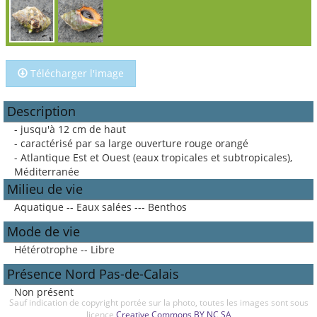
Télécharger l'image
Description
- jusqu'à 12 cm de haut
- caractérisé par sa large ouverture rouge orangé
- Atlantique Est et Ouest (eaux tropicales et subtropicales),
Méditerranée
Milieu de vie
Aquatique -- Eaux salées --- Benthos
Mode de vie
Hétérotrophe -- Libre
Présence Nord Pas-de-Calais
Non présent
Sauf indication de copyright portée sur la photo, toutes les images sont sous
licence
Creative Commons BY NC SA