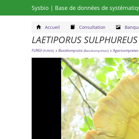
Sysbio
| Base de données de systématiq
Accueil
Consultation
Banque
LAETIPORUS SULPHUREUS
FUNGI
Basidiomycota
Agaricomycetes
(FUNGI)
(Basidiomycètes)