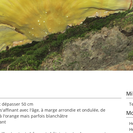
Mi
t dépasser 50 cm
Te
 s'affinant avec l'âge, à marge arrondie et ondulée, de
Mo
 à l'orange mais parfois blanchâtre
sant
H
H