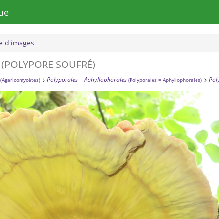
ue
 d'images
(POLYPORE SOUFRÉ)
Polyporales = Aphyllophorales
Pol
(Agaricomycètes)
(Polyporales = Aphyllophorales)