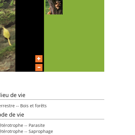
lieu de vie
rrestre -- Bois et forêts
de de vie
étérotrophe -- Parasite
étérotrophe -- Saprophage