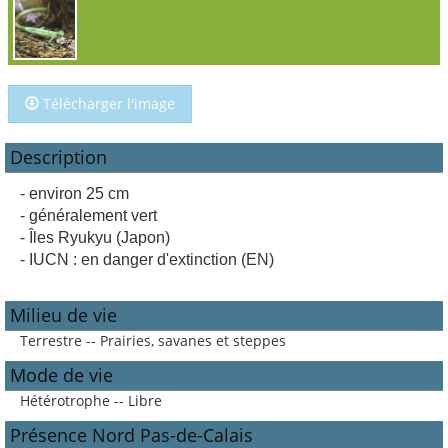
Télécharger l'image
Description
- environ 25 cm
- généralement vert
- Îles Ryukyu (Japon)
- IUCN : en danger d'extinction (EN)
Milieu de vie
Terrestre -- Prairies, savanes et steppes
Mode de vie
Hétérotrophe -- Libre
Présence Nord Pas-de-Calais