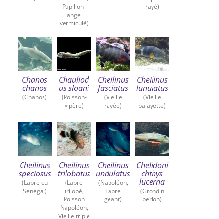
Papillon-
rayé)
ange
vermiculé)
Chanos
Chauliod
Cheilinus
Cheilinus
chanos
us sloani
fasciatus
lunulatus
(Chanos)
(Poisson-
(Vieille
(Vieille
vipère)
rayée)
balayette)
Cheilinus
Cheilinus
Cheilinus
Chelidoni
speciosus
trilobatus
undulatus
chthys
lucerna
(Labre du
(Labre
(Napoléon,
Sénégal)
trilobé,
Labre
(Grondin
Poisson
géant)
perlon)
Napoléon,
Vieille triple