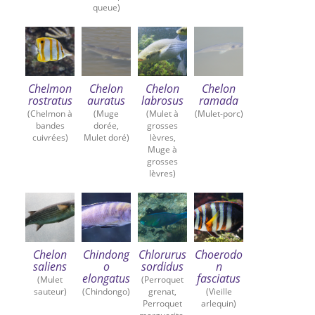
queue)
Chelmon
Chelon
Chelon
Chelon
rostratus
auratus
labrosus
ramada
(Chelmon à
(Muge
(Mulet à
(Mulet-porc)
bandes
dorée,
grosses
cuivrées)
Mulet doré)
lèvres,
Muge à
grosses
lèvres)
Chelon
Chindong
Chlorurus
Choerodo
saliens
o
sordidus
n
elongatus
fasciatus
(Mulet
(Perroquet
sauteur)
(Chindongo)
grenat,
(Vieille
Perroquet
arlequin)