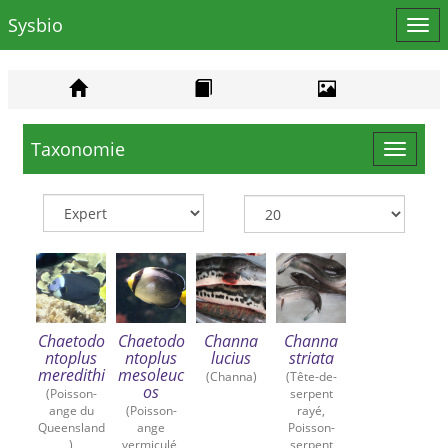
Sysbio
Affi
le
men
Taxonomie
Toggle
navigat
Chaetodo
Chaetodo
Channa
Channa
ntoplus
ntoplus
lucius
striata
meredithi
mesoleuc
(Channa)
(Tête-de-
os
(Poisson-
serpent
ange du
(Poisson-
rayé,
Queensland
ange
Poisson-
)
vermiculé,
serpent