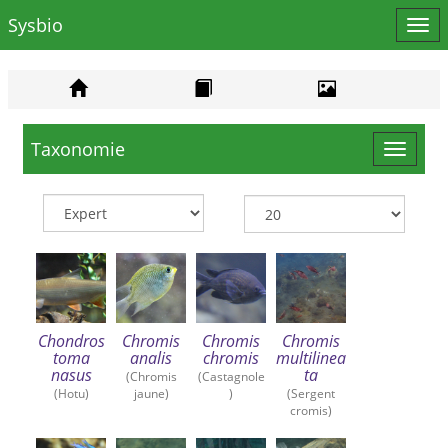
Sysbio
Affi
le
men
Taxonomie
Toggle
navigat
Chondros
Chromis
Chromis
Chromis
toma
analis
chromis
multilinea
nasus
ta
(Chromis
(Castagnole
(Hotu)
jaune)
)
(Sergent
cromis)