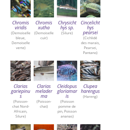
Chromis
Chromis
Chrysicht
Cincelicht
viridis
xutha
hys sp.
hys
pearsei
(Demoiselle
(Demoiselle
(Silure)
bleue,
cuir)
(Cichlidé
Demoiselle
des marais,
verte)
Pearsei,
Pantano)
Clarias
Clarias
Cleidopus
Clupea
gariepinu
melader
gloriamar
harengus
s
ma
is
(Hareng)
(Poisson-
(Poisson-
(Poisson
chat Nord-
chat)
pomme de
Africain,
pin, Poisson
Silure)
ananas)