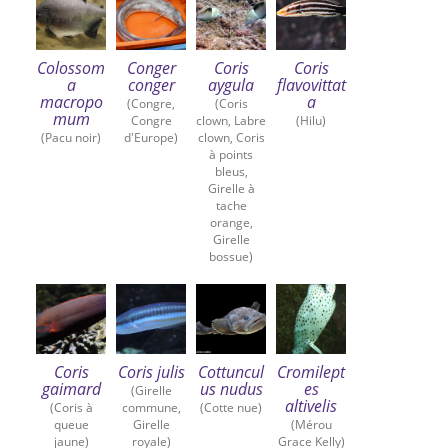
Colossom
Conger
Coris
Coris
a
conger
aygula
flavovittat
macropo
a
(Congre,
(Coris
mum
Congre
clown, Labre
(Hilu)
(Pacu noir)
d'Europe)
clown, Coris
à points
bleus,
Girelle à
tache
orange,
Girelle
bossue)
Coris
Coris julis
Cottuncul
Cromilept
gaimard
us nudus
es
(Girelle
altivelis
(Coris à
commune,
(Cotte nue)
queue
Girelle
(Mérou
jaune)
royale)
Grace Kelly)