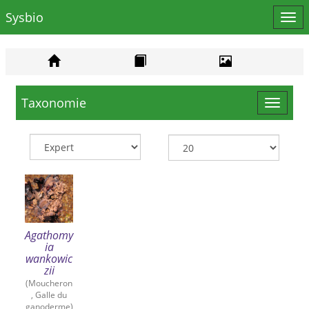
Sysbio
Affi
le
men
Taxonomie
Toggle
navigat
Agathomy
ia
wankowic
zii
(Moucheron
, Galle du
ganoderme)