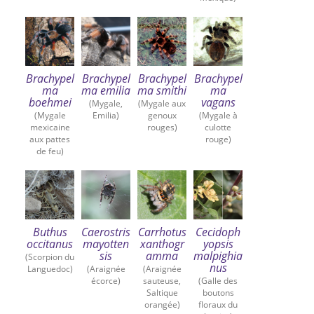
Brachypel
Brachypel
Brachypel
Brachypel
ma
ma emilia
ma smithi
ma
boehmei
vagans
(Mygale,
(Mygale aux
(Mygale
Emilia)
genoux
(Mygale à
mexicaine
rouges)
culotte
aux pattes
rouge)
de feu)
Buthus
Caerostris
Carrhotus
Cecidoph
occitanus
mayotten
xanthogr
yopsis
sis
amma
malpighia
(Scorpion du
nus
Languedoc)
(Araignée
(Araignée
écorce)
sauteuse,
(Galle des
Saltique
boutons
orangée)
floraux du