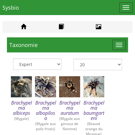
Sysbio
Affi
le
men
Taxonomie
Toggle
navigat
Brachypel
Brachypel
Brachypel
Brachypel
ma
ma
ma
ma
albiceps
albopilos
auratum
baumgart
a
eni
(Mygale)
(Mygale aux
(Mygale aux
genoux de
(Beauté
poils frisés)
flamme)
orange du
Mexique)