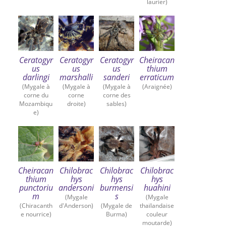
laurier)
Ceratogyr
Ceratogyr
Ceratogyr
Cheiracan
us
us
us
thium
darlingi
marshalli
sanderi
erraticum
(Mygale à
(Mygale à
(Mygale à
(Araignée)
corne du
corne
corne des
Mozambiqu
droite)
sables)
e)
Cheiracan
Chilobrac
Chilobrac
Chilobrac
thium
hys
hys
hys
punctoriu
andersoni
burmensi
huahini
m
s
(Mygale
(Mygale
(Chiracanth
d'Anderson)
(Mygale de
thaïlandaise
e nourrice)
Burma)
couleur
moutarde)