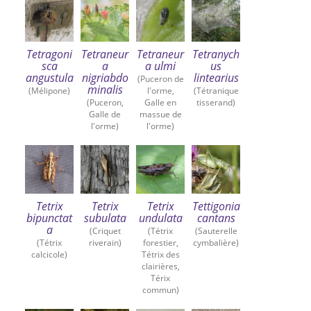
Tetragoni
Tetraneur
Tetraneur
Tetranych
sca
a
a ulmi
us
angustula
nigriabdo
lintearius
(Puceron de
minalis
(Mélipone)
l'orme,
(Tétranique
(Puceron,
Galle en
tisserand)
Galle de
massue de
l'orme)
l'orme)
Tetrix
Tetrix
Tetrix
Tettigonia
bipunctat
subulata
undulata
cantans
a
(Criquet
(Tétrix
(Sauterelle
(Tétrix
riverain)
forestier,
cymbalière)
calcicole)
Tétrix des
clairières,
Térix
commun)