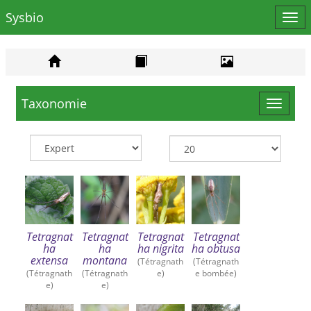
Sysbio
Affi
le
men
Taxonomie
Toggle
navigat
Tetragnat
Tetragnat
Tetragnat
Tetragnat
ha
ha
ha nigrita
ha obtusa
extensa
montana
(Tétragnath
(Tétragnath
(Tétragnath
(Tétragnath
e)
e bombée)
e)
e)