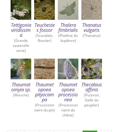
Tettigonia
Teucheste
Thalera
Thanatus
viridissim
s fossor
fimbrialis
vulgaris
a
(Scarabée,
(Phalène du
(Thanatus)
(Grande
Bousier)
buplèvre)
sauterelle
verte)
Thaumat
Thaumet
Thaumet
Thecabius
omyia sp.
opoea
opoea
affinis
pityocam
processio
(Mouche)
(Puceron,
pa
nea
Galle du
(Procession
(Procession
peuplier)
naire du pin)
naire du
chêne)