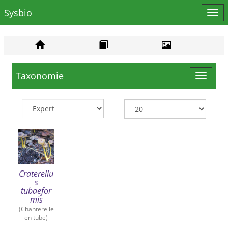
Sysbio
Affi
le
men
Taxonomie
Toggle
navigat
Craterellu
s
tubaefor
mis
(Chanterelle
en tube)