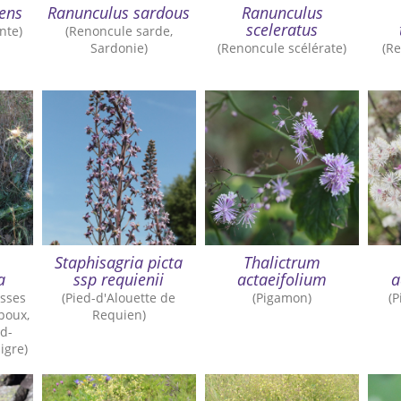
ens
Ranunculus sardous
Ranunculus
sceleratus
nte)
(Renoncule sarde,
Sardonie)
(Renoncule scélérate)
(Re
Staphisagria picta
Thalictrum
a
ssp requienii
actaeifolium
a
osses
(Pied-d'Alouette de
(Pigamon)
(P
poux,
Requien)
ed-
igre)