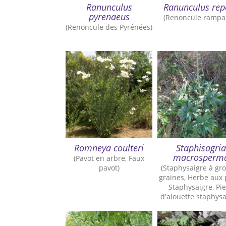
Ranunculus
Ranunculus rep
pyrenaeus
(Renoncule rampa
(Renoncule des Pyrénées)
Romneya coulteri
Staphisagria
macrosperm
(Pavot en arbre, Faux
pavot)
(Staphysaigre à gr
graines, Herbe aux 
Staphysaigre, Pi
d'alouette staphysa