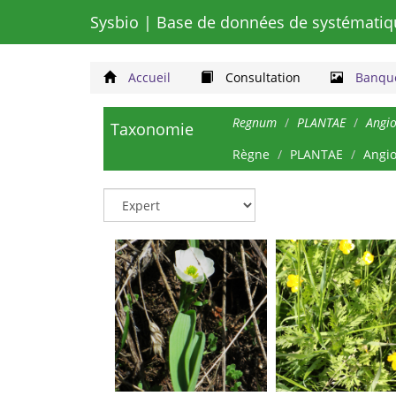
Sysbio
| Base de données de systématiq
Accueil
Consultation
Banque
Regnum
PLANTAE
Angi
Taxonomie
Règne
PLANTAE
Angi