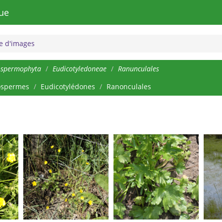
ue
 d'images
ospermophyta
Eudicotyledoneae
Ranunculales
ospermes
Eudicotylédones
Ranonculales