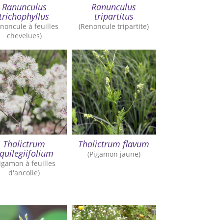
Ranunculus
Ranunculus
trichophyllus
tripartitus
noncule à feuilles
(Renoncule tripartite)
chevelues)
Thalictrum
Thalictrum flavum
quilegiifolium
(Pigamon jaune)
igamon à feuilles
d'ancolie)