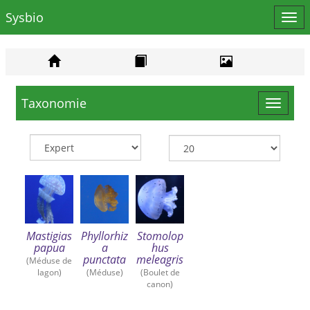
Sysbio
Affi
le
men
Taxonomie
Toggle
navigat
Mastigias
Phyllorhiz
Stomolop
papua
a
hus
punctata
meleagris
(Méduse de
lagon)
(Méduse)
(Boulet de
canon)