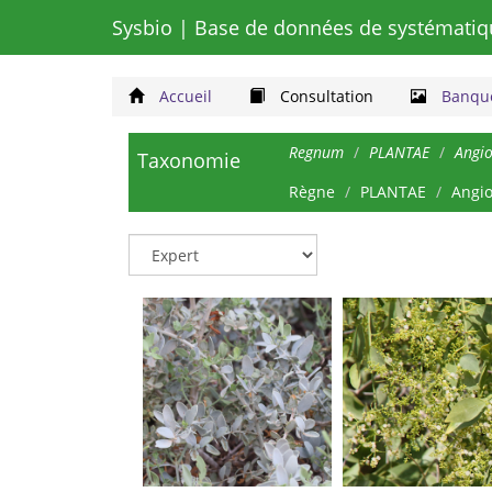
Sysbio
| Base de données de systématiq
Accueil
Consultation
Banque
Regnum
PLANTAE
Angi
Taxonomie
Règne
PLANTAE
Angi