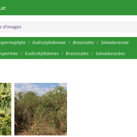
ue
 d'images
ospermophyta
Eudicotyledoneae
Brassicales
Salvadoraceae
ospermes
Eudicotylédones
Brassicales
Salvadoracées