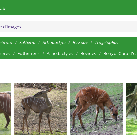
ue
 d'images
ebrata
Eutheria
Artiodactyla
Bovidae
Tragelaphus
ébrés
Euthériens
Artiodactyles
Bovidés
Bongo, Guib d'e