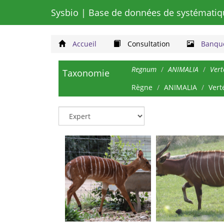
Sysbio
| Base de données de systématiq
Accueil
Consultation
Banque
Regnum
ANIMALIA
Vert
Taxonomie
Règne
ANIMALIA
Vert