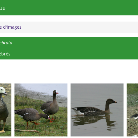
ue
 d'images
ebrata
ébrés