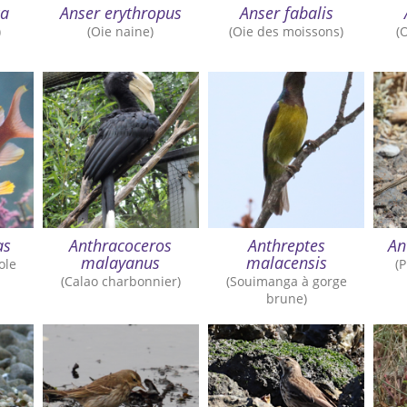
ca
Anser erythropus
Anser fabalis
)
(Oie naine)
(Oie des moissons)
(
as
Anthracoceros
Anthreptes
An
malayanus
malacensis
ole
(P
)
(Calao charbonnier)
(Souimanga à gorge
brune)