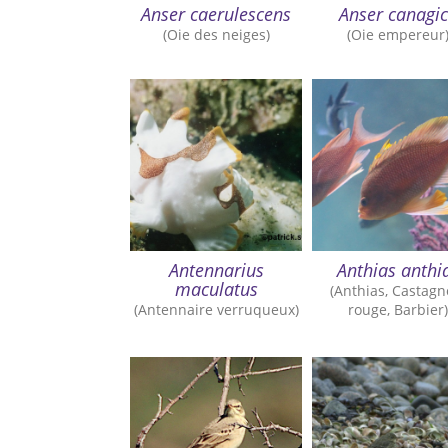
Anser caerulescens
Anser canagi
(Oie des neiges)
(Oie empereur
Antennarius
Anthias anthi
maculatus
(Anthias, Castagn
(Antennaire verruqueux)
rouge, Barbier