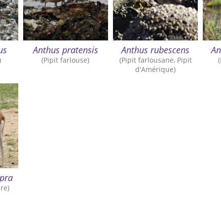
us
Anthus pratensis
Anthus rubescens
An
)
(Pipit farlouse)
(Pipit farlousane, Pipit
d'Amérique)
apra
re)