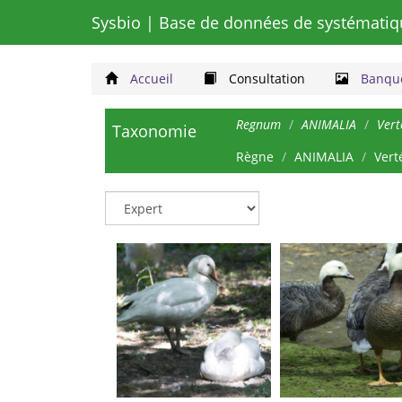
Sysbio
| Base de données de systématiq
Accueil
Consultation
Banque
Regnum
ANIMALIA
Vert
Taxonomie
Règne
ANIMALIA
Vert