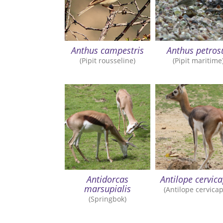
Anthus campestris
Anthus petros
(Pipit rousseline)
(Pipit maritime
Antidorcas
Antilope cervic
marsupialis
(Antilope cervicap
(Springbok)