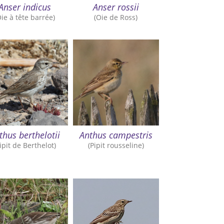
Anser indicus
Anser rossii
Oie à tête barrée)
(Oie de Ross)
thus berthelotii
Anthus campestris
ipit de Berthelot)
(Pipit rousseline)