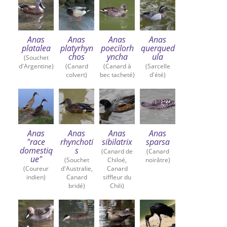
Anas
Anas
Anas
Anas
platalea
platyrhyn
poecilorh
querqued
chos
yncha
ula
(Souchet
d'Argentine)
(Canard
(Canard à
(Sarcelle
colvert)
bec tacheté)
d'été)
Anas
Anas
Anas
Anas
"race
rhynchoti
sibilatrix
sparsa
domestiq
s
(Canard de
(Canard
ue"
(Souchet
Chiloé,
noirâtre)
(Coureur
d'Australie,
Canard
indien)
Canard
siffleur du
bridé)
Chili)