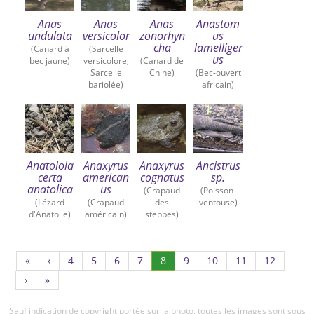
Anas
Anas
Anas
Anastom
undulata
versicolor
zonorhyn
us
cha
lamelliger
(Canard à
(Sarcelle
us
bec jaune)
versicolore,
(Canard de
Sarcelle
Chine)
(Bec-ouvert
bariolée)
africain)
Anatolola
Anaxyrus
Anaxyrus
Ancistrus
certa
american
cognatus
sp.
anatolica
us
(Crapaud
(Poisson-
(Lézard
(Crapaud
des
ventouse)
d'Anatolie)
américain)
steppes)
Page
Page
Page
Page
(Actuel)
Page
Page
Page
Page
«
‹
4
5
6
7
8
9
10
11
12
4
5
6
7
9
10
11
12
›
»
Sauf indication de copyright portée sur la photo, toutes les images sont sous