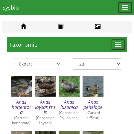
Sysbio
Affi
le
men
Taxonomie
Toggle
navigat
Anas
Anas
Anas
Anas
hottentot
laysanens
luzonica
penelope
a
is
(Canard des
(Canard
(Sarcelle
(Canard de
Philippines)
siffleur)
hottentote)
Laysan)