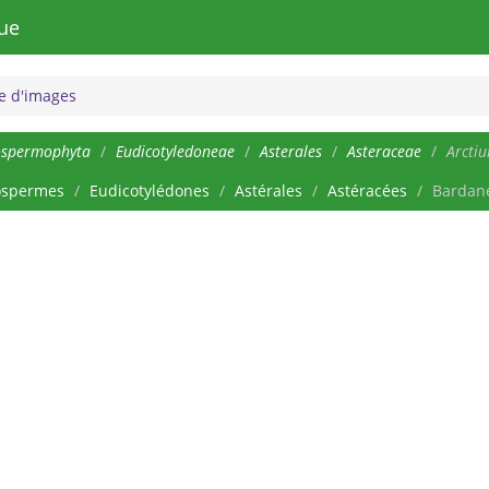
ue
 d'images
ospermophyta
Eudicotyledoneae
Asterales
Asteraceae
Arcti
ospermes
Eudicotylédones
Astérales
Astéracées
Bardan