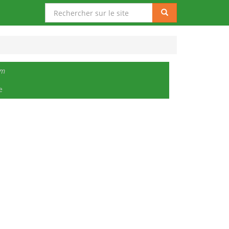
Rechercher
Rechercher
sur
le
site
um
e