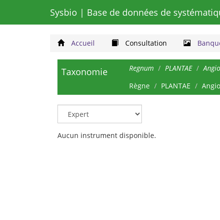
Sysbio
| Base de données de systématiq
Accueil
Consultation
Banque
Regnum
PLANTAE
Angi
Taxonomie
Règne
PLANTAE
Angi
Aucun instrument disponible.