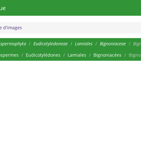
ue
 d'images
ospermophyta
Eudicotyledoneae
Lamiales
Bignoniaceae
Big
ospermes
Eudicotylédones
Lamiales
Bignoniacées
Bign