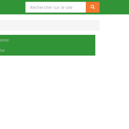
Rechercher
Rechercher
sur
le
site
nonia
one