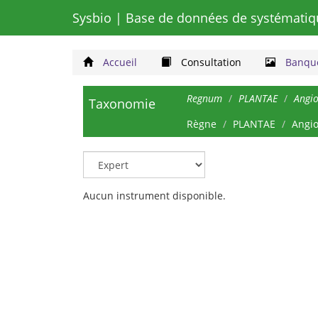
Sysbio
| Base de données de systématiq
Accueil
Consultation
Banque
Regnum
PLANTAE
Angi
Taxonomie
Règne
PLANTAE
Angi
Aucun instrument disponible.