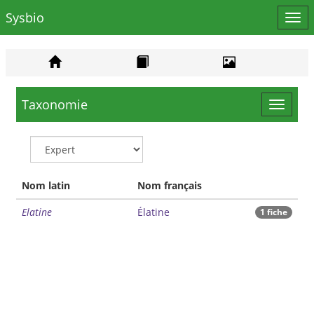
Sysbio
Affi
le
men
Taxonomie
Toggle
navigat
Nom latin
Nom français
Elatine
Élatine
1 fiche