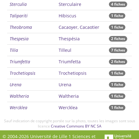
Sterculia
Sterculaire
4 fiches
Talipariti
Hibiscus
1 fiche
Theobroma
Cacaoyer, Cacaotier
1 fiche
Thespesia
Thespésia
2 fiches
Tilia
Tilleul
7 fiches
Triumfetta
Triumfetta
2 fiches
Trochetiopsis
Trochetiopsis
1 fiche
Urena
Urena
1 fiche
Waltheria
Waltheria
1 fiche
Wercklea
Wercklea
1 fiche
Sauf indication de copyright portée sur la photo, toutes les images sont sous
licence
Creative Commons BY NC SA
© 2004-2026 Université de Lille 1 Sciences et