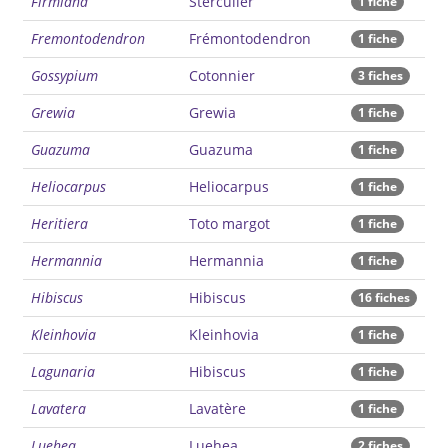
Firmiana
Sterculier
1 fiche
Fremontodendron
Frémontodendron
1 fiche
Gossypium
Cotonnier
3 fiches
Grewia
Grewia
1 fiche
Guazuma
Guazuma
1 fiche
Heliocarpus
Heliocarpus
1 fiche
Heritiera
Toto margot
1 fiche
Hermannia
Hermannia
1 fiche
Hibiscus
Hibiscus
16 fiches
Kleinhovia
Kleinhovia
1 fiche
Lagunaria
Hibiscus
1 fiche
Lavatera
Lavatère
1 fiche
Luehea
Luehea
2 fiches