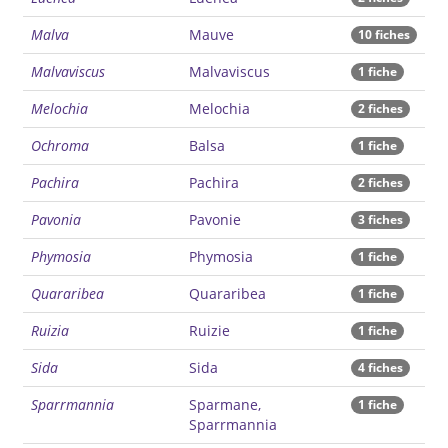
Malva
Mauve
10 fiches
Malvaviscus
Malvaviscus
1 fiche
Melochia
Melochia
2 fiches
Ochroma
Balsa
1 fiche
Pachira
Pachira
2 fiches
Pavonia
Pavonie
3 fiches
Phymosia
Phymosia
1 fiche
Quararibea
Quararibea
1 fiche
Ruizia
Ruizie
1 fiche
Sida
Sida
4 fiches
Sparrmannia
Sparmane,
1 fiche
Sparrmannia