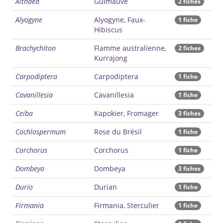
Althaea
Guimauve
2 fiches
Alyogyne
Alyogyne, Faux-
1 fiche
Hibiscus
Brachychiton
Flamme australienne,
2 fiches
Kurrajong
Carpodiptera
Carpodiptera
1 fiche
Cavanillesia
Cavanillesia
1 fiche
Ceiba
Kapokier, Fromager
3 fiches
Cochlospermum
Rose du Brésil
1 fiche
Corchorus
Corchorus
1 fiche
Dombeya
Dombeya
3 fiches
Durio
Durian
1 fiche
Firmania
Firmania, Sterculier
1 fiche