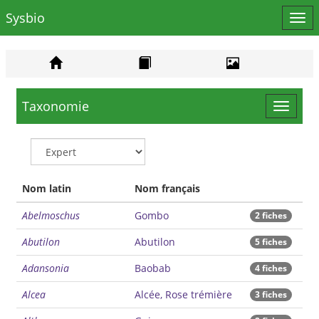
Sysbio
Affi
le
men
Taxonomie
Toggle
navigat
Nom latin
Nom français
Abelmoschus
Gombo
2 fiches
Abutilon
Abutilon
5 fiches
Adansonia
Baobab
4 fiches
Alcea
Alcée, Rose trémière
3 fiches