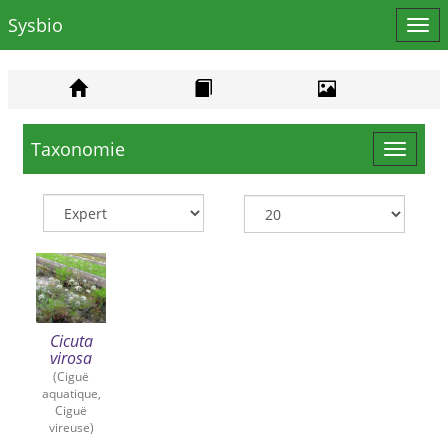
Sysbio
Affi
le
men
Taxonomie
Toggle
navigat
Cicuta
virosa
(Ciguë
aquatique,
Ciguë
vireuse)