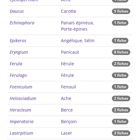
Daucus
Carotte
5 fiches
Echinophora
Panais épineux,
1 fiche
Porte-épines
Epikeros
Angélique, Sélin
1 fiche
Eryngium
Panicaut
8 fiches
Ferula
Férule
2 fiches
Ferulago
Férule
1 fiche
Foeniculum
Fenouil
1 fiche
Helosciadium
Ache
2 fiches
Heracleum
Berce
2 fiches
Imperatoria
Benjoin
1 fiche
Laserpitium
Laser
3 fiches