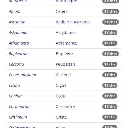
Anthriscus
Anthrisque
2 fiches
Apium
Céleri
3 fiches
Astrantia
Radiaire, Astrance
2 fiches
Astydamia
Astydamia
1 fiche
Athamanta
Athamante
1 fiche
Bupleurum
Buplèvre
8 fiches
Cervaria
Peudédan
1 fiche
Chaerophyllum
Cerfeuil
1 fiche
Cicuta
Ciguë
1 fiche
Conium
Ciguë
1 fiche
Coriandrum
Coriandre
1 fiche
Crithmum
Criste
1 fiche
Cyclospermum
Ache
1 fiche