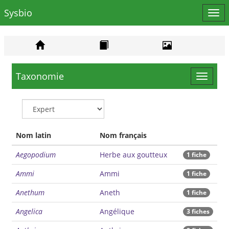
Sysbio
Affi
le
men
Taxonomie
Toggle
navigat
Nom latin
Nom français
Aegopodium
Herbe aux goutteux
1 fiche
Ammi
Ammi
1 fiche
Anethum
Aneth
1 fiche
Angelica
Angélique
3 fiches