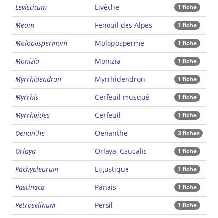
Levisticum
Livèche
1 fiche
Meum
Fenouil des Alpes
1 fiche
Molopospermum
Moloposperme
1 fiche
Monizia
Monizia
1 fiche
Myrrhidendron
Myrrhidendron
1 fiche
Myrrhis
Cerfeuil musqué
1 fiche
Myrrhoides
Cerfeuil
1 fiche
Oenanthe
Oenanthe
3 fiches
Orlaya
Orlaya, Caucalis
1 fiche
Pachypleurum
Ligustique
1 fiche
Pastinaca
Panais
1 fiche
Petroselinum
Persil
1 fiche