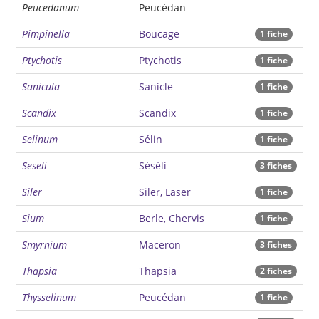
Peucedanum
Peucédan
Pimpinella
Boucage
1 fiche
Ptychotis
Ptychotis
1 fiche
Sanicula
Sanicle
1 fiche
Scandix
Scandix
1 fiche
Selinum
Sélin
1 fiche
Seseli
Séséli
3 fiches
Siler
Siler, Laser
1 fiche
Sium
Berle, Chervis
1 fiche
Smyrnium
Maceron
3 fiches
Thapsia
Thapsia
2 fiches
Thysselinum
Peucédan
1 fiche