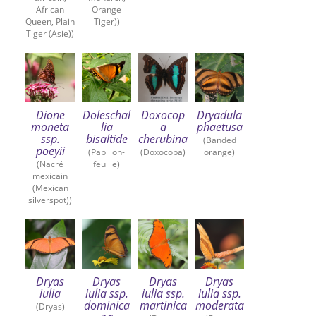
African
Orange
Queen, Plain
Tiger))
Tiger (Asie))
Dione
Doleschal
Doxocop
Dryadula
moneta
lia
a
phaetusa
ssp.
bisaltide
cherubina
(Banded
poeyii
(Papillon-
(Doxocopa)
orange)
(Nacré
feuille)
mexicain
(Mexican
silverspot))
Dryas
Dryas
Dryas
Dryas
iulia
iulia ssp.
iulia ssp.
iulia ssp.
dominica
martinica
moderata
(Dryas)