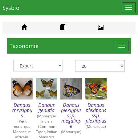
Sysbio
Affi
le
men
Taxonomie
Toggle
navigat
Danaus
Danaus
Danaus
Danaus
chrysippu
genutia
plexippus
plexippus
s
ssp.
ssp.
(Monarque
megalipp
plexippus
(Petit
indien
e
monarque,
(Common
(Monarque)
Monarque
Tiger, Indian
(Monarque)
africain,
Monarch,