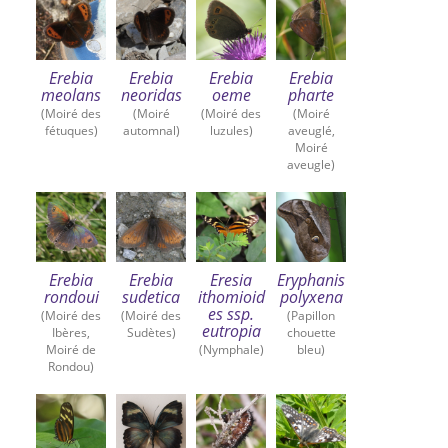
Erebia
Erebia
Erebia
Erebia
meolans
neoridas
oeme
pharte
(Moiré des
(Moiré
(Moiré des
(Moiré
fétuques)
automnal)
luzules)
aveuglé,
Moiré
aveugle)
Erebia
Erebia
Eresia
Eryphanis
rondoui
sudetica
ithomioid
polyxena
es ssp.
(Moiré des
(Moiré des
(Papillon
eutropia
Ibères,
Sudètes)
chouette
Moiré de
(Nymphale)
bleu)
Rondou)