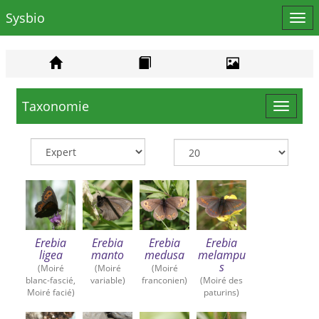
Sysbio
Affi
le
men
Taxonomie
Toggle
navigat
Erebia
Erebia
Erebia
Erebia
ligea
manto
medusa
melampu
s
(Moiré
(Moiré
(Moiré
blanc-fascié,
variable)
franconien)
(Moiré des
Moiré facié)
paturins)