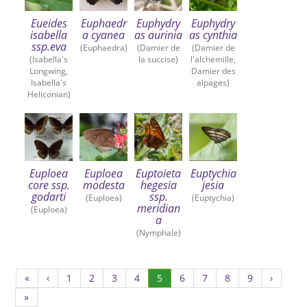
Eueides
Euphaedr
Euphydry
Euphydry
isabella
a cyanea
as aurinia
as cynthia
ssp.eva
(Euphaedra)
(Damier de
(Damier de
(Isabella's
la succise)
l'alchemille,
Longwing,
Damier des
Isabella's
alpages)
Heliconian)
Euploea
Euploea
Euptoieta
Euptychia
core ssp.
modesta
hegesia
jesia
godarti
ssp.
(Euploea)
(Euptychia)
meridian
(Euploea)
a
(Nymphale)
Page
Page
Page
Page
(Actuel)
Page
Page
Page
Page
«
‹
1
2
3
4
5
6
7
8
9
›
1
2
3
4
6
7
8
9
»