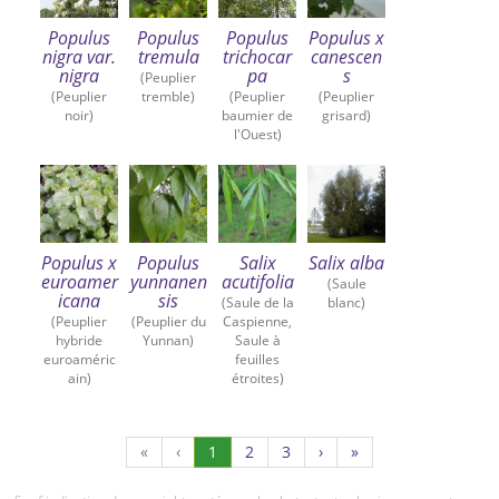
Populus
Populus
Populus
Populus x
nigra var.
tremula
trichocar
canescen
nigra
pa
s
(Peuplier
(Peuplier
tremble)
(Peuplier
(Peuplier
noir)
baumier de
grisard)
l'Ouest)
Populus x
Populus
Salix
Salix alba
euroamer
yunnanen
acutifolia
(Saule
icana
sis
(Saule de la
blanc)
(Peuplier
(Peuplier du
Caspienne,
hybride
Yunnan)
Saule à
euroaméric
feuilles
ain)
étroites)
(Actuel)
Page
Page
«
‹
1
2
3
›
»
2
3