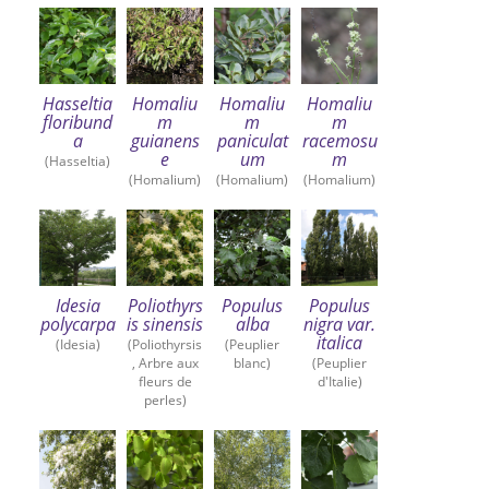
Hasseltia
Homaliu
Homaliu
Homaliu
floribund
m
m
m
a
guianens
paniculat
racemosu
e
um
m
(Hasseltia)
(Homalium)
(Homalium)
(Homalium)
Idesia
Poliothyrs
Populus
Populus
polycarpa
is sinensis
alba
nigra var.
italica
(Idesia)
(Poliothyrsis
(Peuplier
, Arbre aux
blanc)
(Peuplier
fleurs de
d'Italie)
perles)