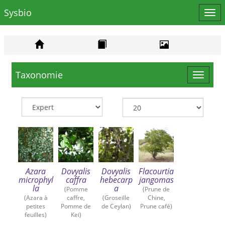
Sysbio
Affi
le
men
Taxonomie
Toggle
navigat
Azara
Dovyalis
Dovyalis
Flacourtia
microphyl
caffra
hebecarp
jangomas
la
a
(Pomme
(Prune de
(Azara à
caffre,
(Groseille
Chine,
petites
Pomme de
de Ceylan)
Prune café)
feuilles)
Kei)