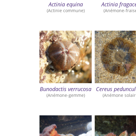
Actinia equina
Actinia fragac
(Actinie commune)
(Anémone-frais
Bunodactis verrucosa
Cereus peduncul
(Anémone-gemme)
(Anémone solair