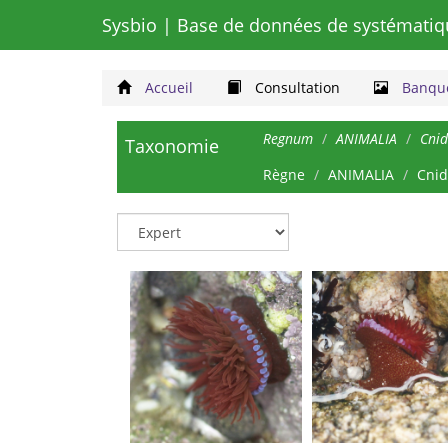
Sysbio
| Base de données de systématiq
Accueil
Consultation
Banque
Regnum
ANIMALIA
Cnid
Taxonomie
Règne
ANIMALIA
Cnid