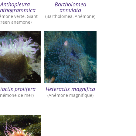
Anthopleura
Bartholomea
anthogrammica
annulata
émone verte, Giant
(Bartholomea, Anémone)
green anemone)
iactis prolifera
Heteractis magnifica
Anémone de mer)
(Anémone magnifique)