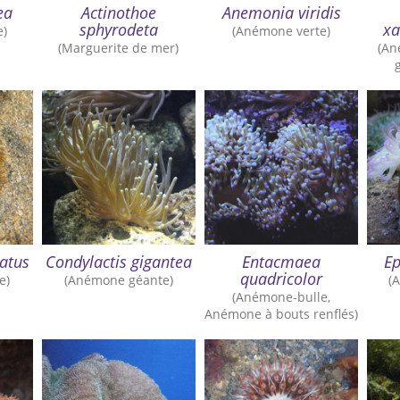
ea
Actinothoe
Anemonia viridis
sphyrodeta
x
e)
(Anémone verte)
(Marguerite de mer)
(An
atus
Condylactis gigantea
Entacmaea
Ep
quadricolor
e)
(Anémone géante)
(
(Anémone-bulle,
Anémone à bouts renflés)